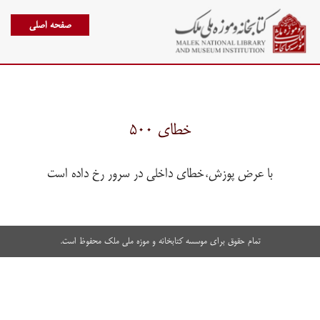
صفحه اصلی
خطای ۵۰۰
با عرض پوزش،خطای داخلی در سرور رخ داده است
تمام حقوق برای موسسه کتابخانه و موزه ملی ملک محفوظ است.