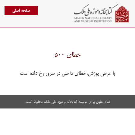
صفحه اصلی
خطای ۵۰۰
با عرض پوزش،خطای داخلی در سرور رخ داده است
تمام حقوق برای موسسه کتابخانه و موزه ملی ملک محفوظ است.