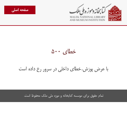
صفحه اصلی
خطای ۵۰۰
با عرض پوزش،خطای داخلی در سرور رخ داده است
تمام حقوق برای موسسه کتابخانه و موزه ملی ملک محفوظ است.