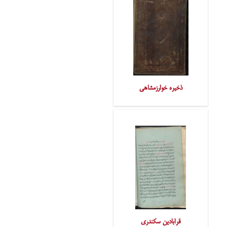
ذخیره خوارزمشاهی
قرابادین سکندری