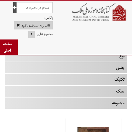
صفحه اصلی
پالایش:
کاغذ ترمه سمرقندی کبود
مجموع نتایج:
۲
چه زمانی
صفحه
اصلی
نوع
جنس
تکنیک
سبک
مجموعه