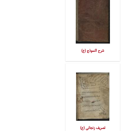
شرح النموذج (ع)
تصریف زنجانی (ع)