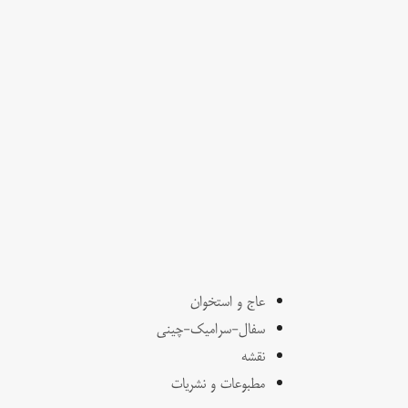
عاج و استخوان
سفال-سرامیک-چینی
نقشه
مطبوعات و نشریات