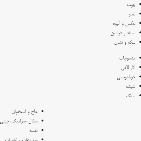
چوب
تمبر
عکس و آلبوم
اسناد و فرامین
سکه و نشان
منسوجات
آثار لاکی
خوشنویسی
شیشه
سنگ
عاج و استخوان
سفال-سرامیک-چینی
نقشه
مطبوعات و نشریات