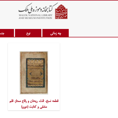
چه زمانی
نوع
جن
قطعه نسخ، ثلث، ریحان و رقاع ممتاز. قلم
مشقی و کتابت (دورو)