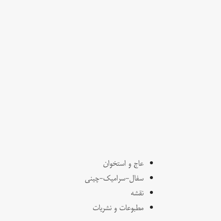
عاج و استخوان
سفال-سرامیک-چینی
نقشه
مطبوعات و نشریات