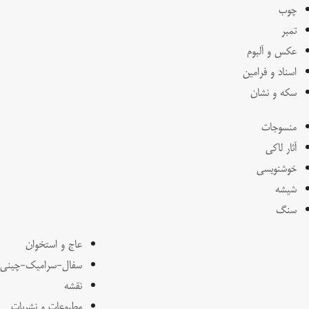
چوب
تمبر
عکس و آلبوم
اسناد و فرامین
سکه و نشان
منسوجات
آثار لاکی
خوشنویسی
شیشه
سنگ
عاج و استخوان
سفال-سرامیک-چینی
نقشه
مطبوعات و نشریات