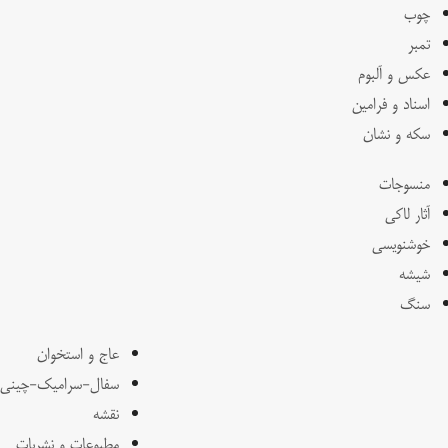
چوب
تمبر
عکس و آلبوم
اسناد و فرامین
سکه و نشان
منسوجات
آثار لاکی
خوشنویسی
شیشه
سنگ
عاج و استخوان
سفال-سرامیک-چینی
نقشه
مطبوعات و نشریات