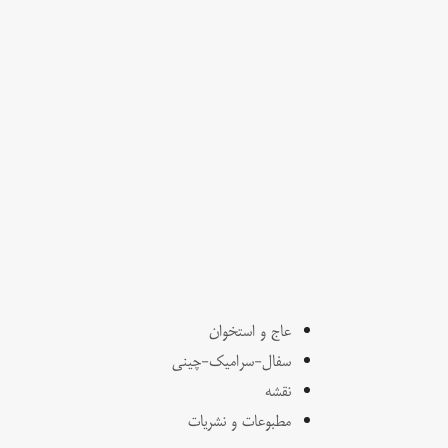
عاج و استخوان
سفال-سرامیک-چینی
نقشه
مطبوعات و نشریات