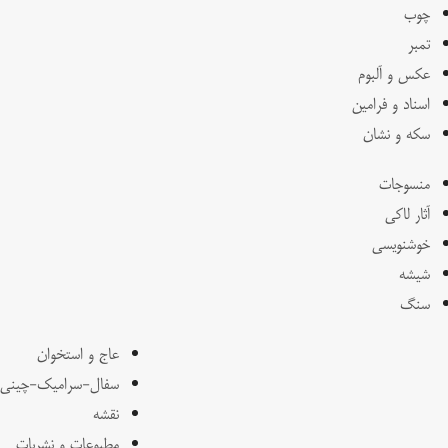
چوب
تمبر
عکس و آلبوم
اسناد و فرامین
سکه و نشان
منسوجات
آثار لاکی
خوشنویسی
شیشه
سنگ
عاج و استخوان
سفال-سرامیک-چینی
نقشه
مطبوعات و نشریات