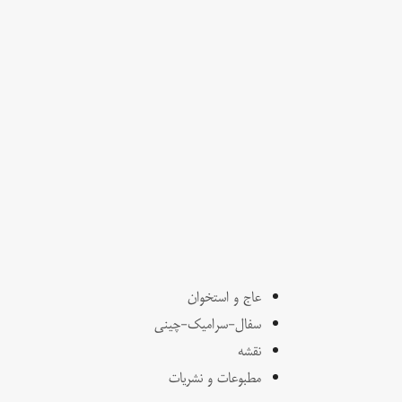
عاج و استخوان
سفال-سرامیک-چینی
نقشه
مطبوعات و نشریات