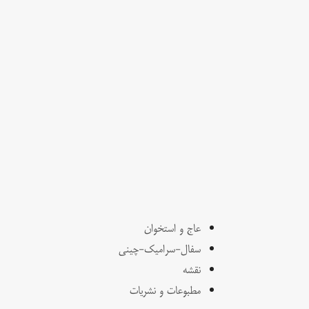
عاج و استخوان
سفال-سرامیک-چینی
نقشه
مطبوعات و نشریات