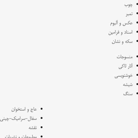
چوب
تمبر
عکس و آلبوم
اسناد و فرامین
سکه و نشان
منسوجات
آثار لاکی
خوشنویسی
شیشه
سنگ
عاج و استخوان
سفال-سرامیک-چینی
نقشه
مطبوعات و نشریات