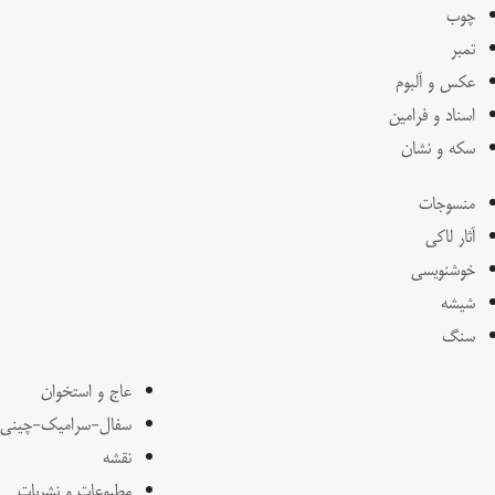
چوب
تمبر
عکس و آلبوم
اسناد و فرامین
سکه و نشان
منسوجات
آثار لاکی
خوشنویسی
شیشه
سنگ
عاج و استخوان
سفال-سرامیک-چینی
نقشه
مطبوعات و نشریات