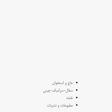
عاج و استخوان
سفال-سرامیک-چینی
نقشه
مطبوعات و نشریات