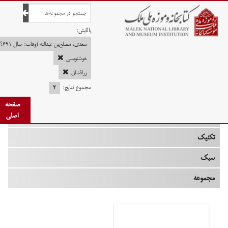
صفحه اصلی
پالایش:
سعدی، مصلح‌بن عبدالله (وفات: سال ‎۶۹۱؟ / قرن ‎۷ ه.ق)
خوشنویسی
زرافشان
چه زمانی
مجموع نتایج:
۲
نوع
صفحه
اصلی
جنس
تکنیک
سبک
مجموعه