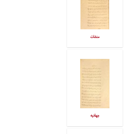
منشات
جهادیه