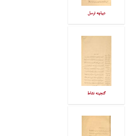
دیباچه ترسل
گنجینه نشاط