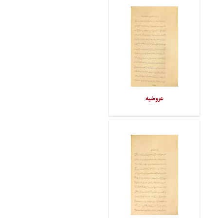
عروضیه