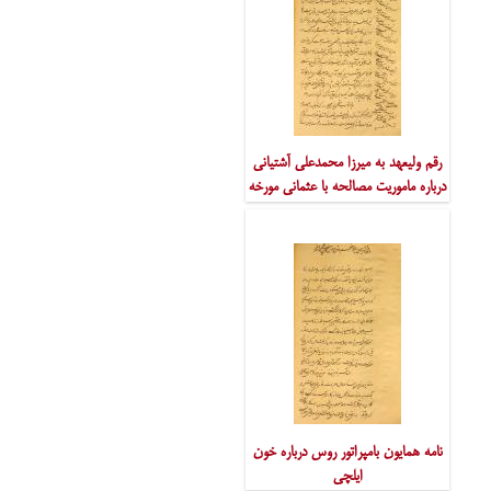
رقم ولیعهد به میرزا محمدعلی آشتیانی
درباره ماموریت مصالحه با عثمانی مورخه
شوال ‎۱۲۳۸
نامه همایون بامپراتور روس درباره خون
ایلچی