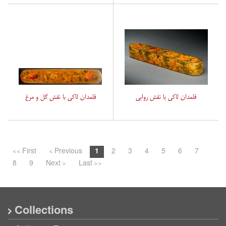
قلمدان لاکی با نقش روایی
قلمدان لاکی با نقش گل و مرغ
<< First
< Previous
1
2
3
4
5
6
7
8
9
Next >
Last >>
Collections