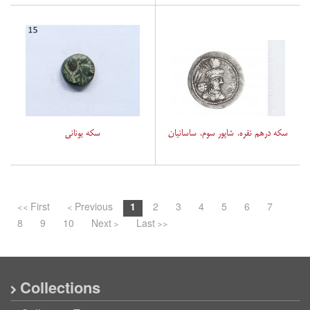
سکه درهم نقره، شاپور سوم، ساسانیان
سکه یونانی
<< First
< Previous
1
2
3
4
5
6
7
8
9
10
Next >
Last >>
Collections