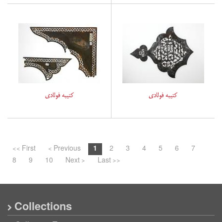
کتیبه فولادی
کتیبه فولادی
<< First
< Previous
1
2
3
4
5
6
7
8
9
10
Next >
Last >>
Collections