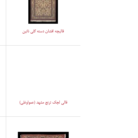
قالیچه افشان دسته گلی نائین
قالی لچک ترنج مشهد (عمواوغلی)