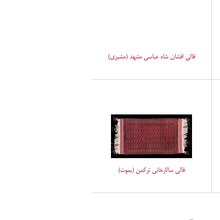
قالی افشان شاه عباسی مشهد (مشیری)
قالی سالارخانی ترکمن (یموت)