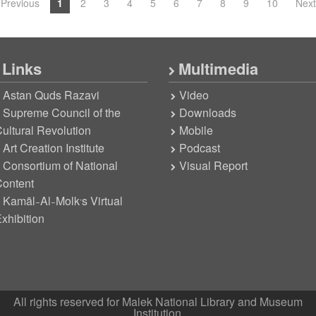
 Previous
1
2
3
4
5
6
7
8
9
10
Next
Links
Multimedia
Astan Quds Razavi
Video
Supreme Council of the
Downloads
ultural Revolution
Mobile
Art Creation Institute
Podcast
Consortium of National
Visual Report
ontent
Kamāl-Al-Molk’s Virtual
xhibition
All rights reserved for Malek National Library and Museum
Institution.