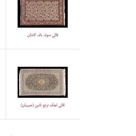
قالی صوف باف کاشان
قالی لچک ترنج نائین (حبیبیان)