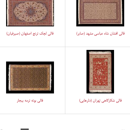
قالی افشان شاه عباسی مشهد (صابر)
قالی لچک ترنج اصفهان (صیرفیان)
قالی شکارگاهی تهران (دلرهایی)
قالی بوته ترمه بیجار