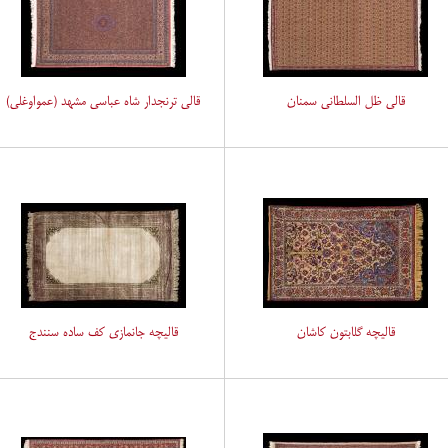
قالی ظل السلطانی سمنان
قالی ترنجدار شاه عباسی مشهد (عمواوغلی)
قالیچه گلابتون کاشان
قالیچه جانمازی کف ساده سنندج