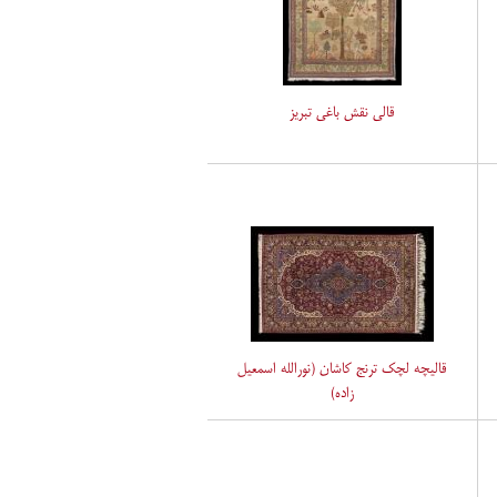
قالی نقش باغی تبریز
قالیچه لچک ترنج کاشان (نورالله اسمعیل
زاده)