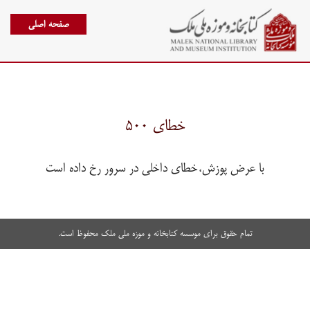
صفحه اصلی
خطای ۵۰۰
با عرض پوزش،خطای داخلی در سرور رخ داده است
تمام حقوق برای موسسه کتابخانه و موزه ملی ملک محفوظ است.