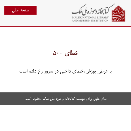
صفحه اصلی
خطای ۵۰۰
با عرض پوزش،خطای داخلی در سرور رخ داده است
تمام حقوق برای موسسه کتابخانه و موزه ملی ملک محفوظ است.