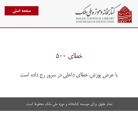
صفحه اصلی
خطای ۵۰۰
با عرض پوزش،خطای داخلی در سرور رخ داده است
تمام حقوق برای موسسه کتابخانه و موزه ملی ملک محفوظ است.