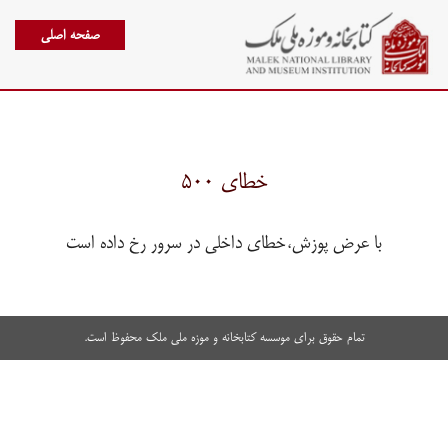
صفحه اصلی
خطای ۵۰۰
با عرض پوزش،خطای داخلی در سرور رخ داده است
تمام حقوق برای موسسه کتابخانه و موزه ملی ملک محفوظ است.