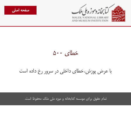
صفحه اصلی
خطای ۵۰۰
با عرض پوزش،خطای داخلی در سرور رخ داده است
تمام حقوق برای موسسه کتابخانه و موزه ملی ملک محفوظ است.