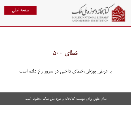
صفحه اصلی
خطای ۵۰۰
با عرض پوزش،خطای داخلی در سرور رخ داده است
تمام حقوق برای موسسه کتابخانه و موزه ملی ملک محفوظ است.