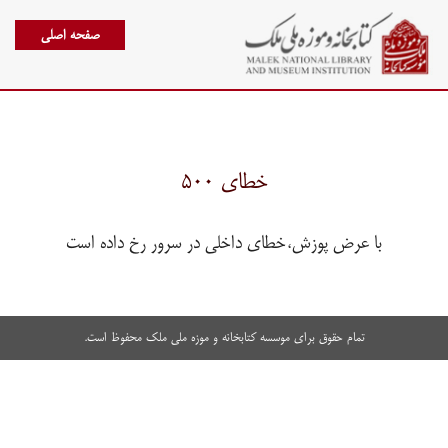
صفحه اصلی
خطای ۵۰۰
با عرض پوزش،خطای داخلی در سرور رخ داده است
تمام حقوق برای موسسه کتابخانه و موزه ملی ملک محفوظ است.