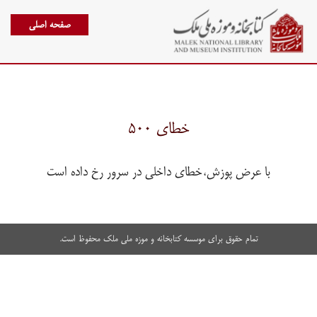
صفحه اصلی
خطای ۵۰۰
با عرض پوزش،خطای داخلی در سرور رخ داده است
تمام حقوق برای موسسه کتابخانه و موزه ملی ملک محفوظ است.