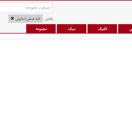
پالایش:
کاغذ فُستُقی استانبولی
س
تکنیک
سبک
مجموعه