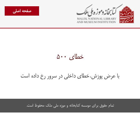
صفحه اصلی
خطای ۵۰۰
با عرض پوزش،خطای داخلی در سرور رخ داده است
تمام حقوق برای موسسه کتابخانه و موزه ملی ملک محفوظ است.