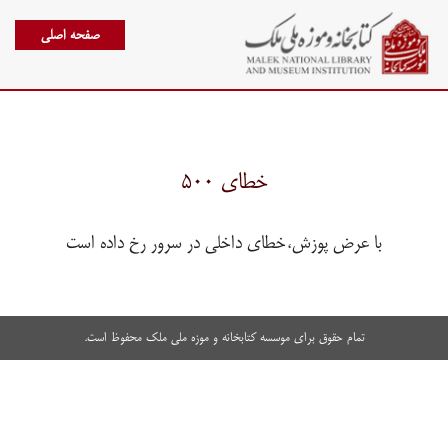
صفحه اصلی
خطای ۵۰۰
با عرض پوزش،خطای داخلی در سرور رخ داده است
تمام حقوق برای موسسه کتابخانه و موزه ملی ملک محفوظ است.