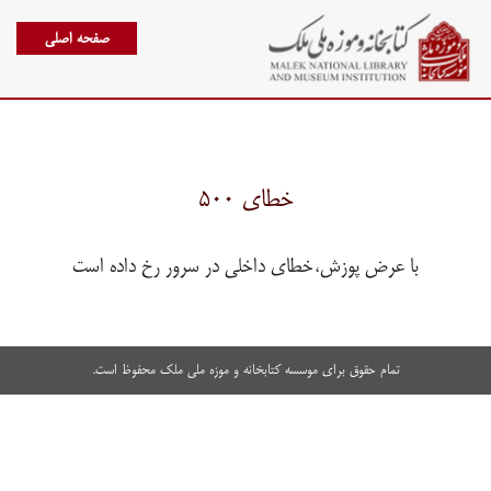
صفحه اصلی
خطای ۵۰۰
با عرض پوزش،خطای داخلی در سرور رخ داده است
تمام حقوق برای موسسه کتابخانه و موزه ملی ملک محفوظ است.