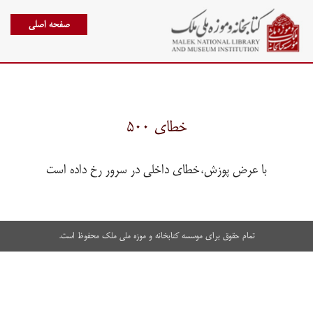
صفحه اصلی
خطای ۵۰۰
با عرض پوزش،خطای داخلی در سرور رخ داده است
تمام حقوق برای موسسه کتابخانه و موزه ملی ملک محفوظ است.