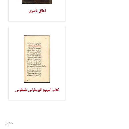
اخلاق ناصری
کتاب المهیج لابوبطیاس طمطوس
<<اول