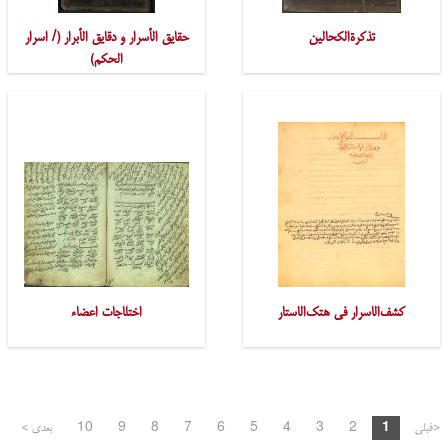
تذکرةالکحالین
حقایق الأسرار و دقایق الأبرار (/ اسرار
الحِکَم)
کشف‌الاسرار فی هتک‌الاستار
اختلاجات اعضاء
<قبلی
1
2
3
4
5
6
7
8
9
10
بعدی >