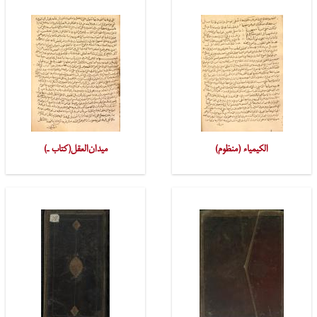
الکیمیاء (منظوم)
میدان‌العقل(کتاب ـ)