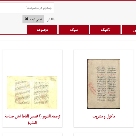
پالایش:
نوعی ترمه
س
تکنیک
سبک
مجموعه
ماکول و مشروب
ترجمهٔ التّنویر (/ تفسیر الفاظ اهل صناعة
الطّب)