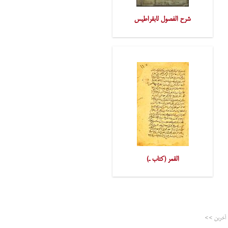
شرح الفصول لابقراطیس
القمر (کتاب ـ)
آخرین >>