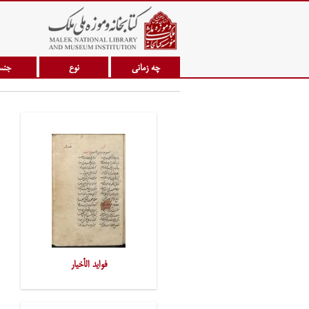
چه زمانی
نوع
جن
فواید الأخیار