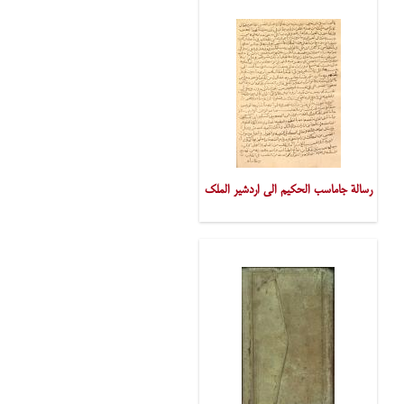
الطبّی)
رسالة جاماسب الحکیم الی اردشیر المَلِک