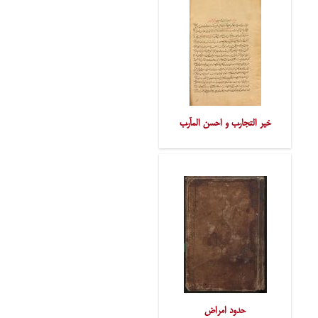
خیر التّجارِب و احسن المآرِب
حدود امراض