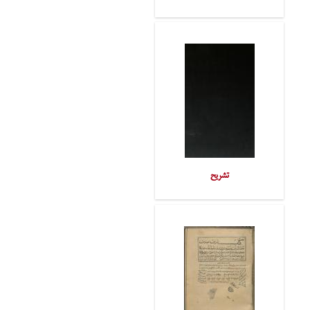
تشریح