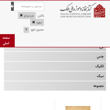
صفحه اصلی
پالایش:
چرم تیماج
صفویه
مجموع نتایج:
۴
چه زمانی
صفحه
اصلی
نوع
جنس
تکنیک
سبک
مجموعه