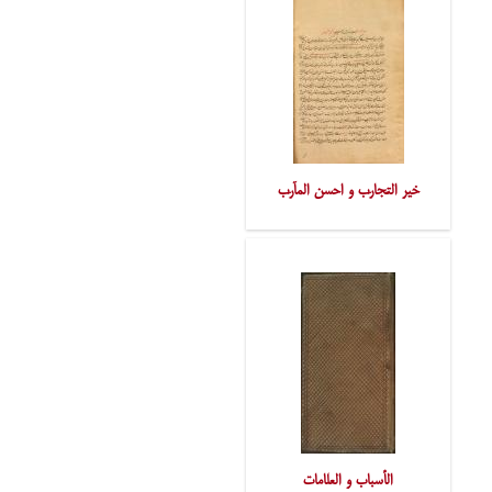
خیر التّجارِب و احسن المآرِب
الأسباب و العلامات