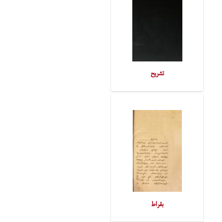
تشریح
بقراط