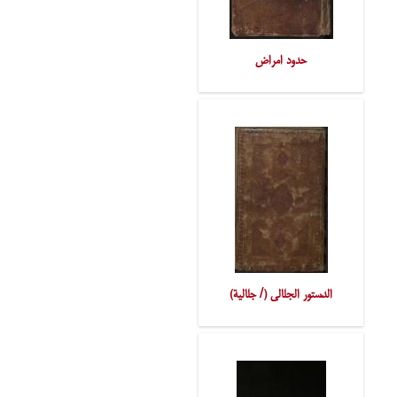
حدود امراض
الدّستور الجلالی (/ جلالیة)