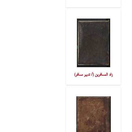
زاد المسافرین (/ تدبیر مسافر)