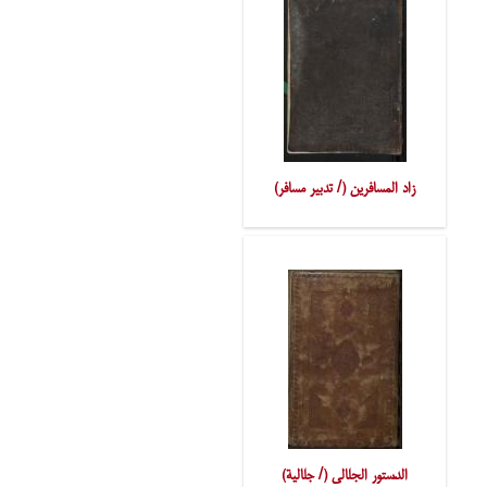
زاد المسافرین (/ تدبیر مسافر)
الدّستور الجلالی (/ جلالیة)