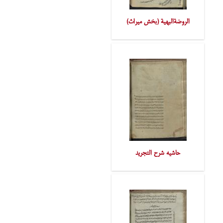
الروضةالبهیة (بخش میراث)
حاشیه شرح التجرید