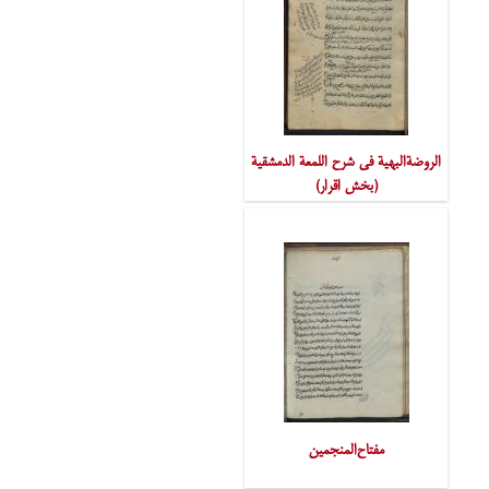
الروضةالبهیة فی شرح اللمعة الدمشقیة
(بخش اقرار)
مفتاح‌المنجمین