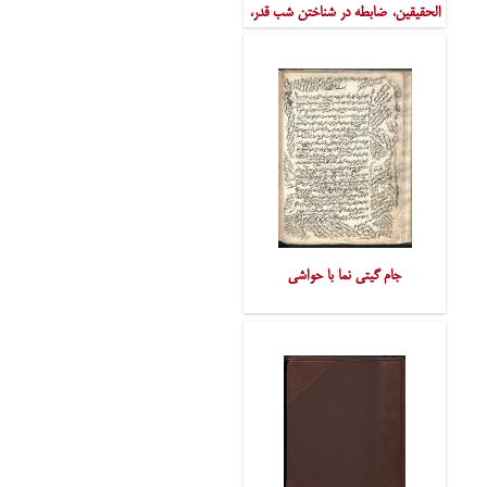
الحقیقین، ضابطه در شناختن شب قدر،
در کلام حکمت
جام گیتی نما با حواشی