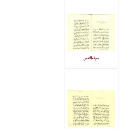
معرفةالنفس