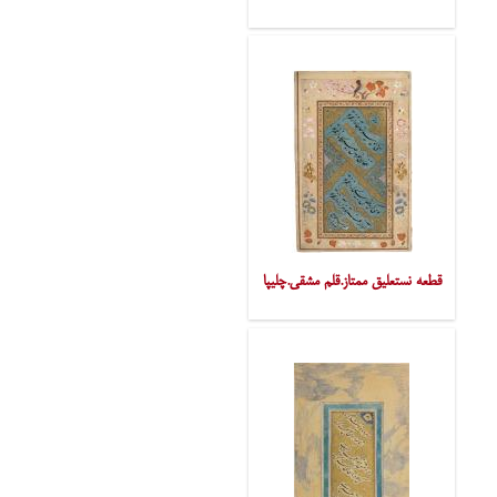
قطعه نستعلیق ممتاز.قلم مشقی.چلیپا