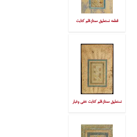
قطعه نستعلیق ممتاز.قلم کتابت
نستعلیق ممتاز.قلم کتابت خفی وغبار