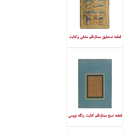
قطعه نستعلیق ممتاز.قلم مشقی وکتابت
قطعه نسخ ممتاز.قلم کتابت .رنگه نویسی