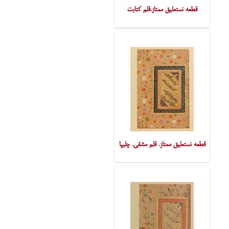
قطعه نستعلیق ممتاز.قلم کتابت
قطعه نستعلیق ممتاز. قلم مشقی. چلیپا