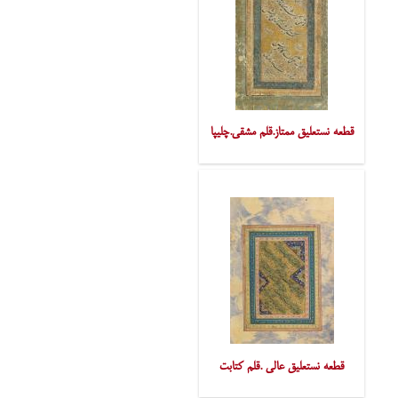
قطعه نستعلیق ممتاز.قلم مشقی.چلیپا
قطعه نستعلیق عالی .قلم کتابت