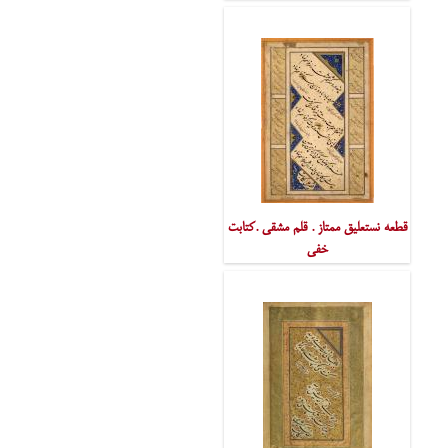
قطعه نستعلیق ممتاز . قلم مشقی .کتابت
خفی