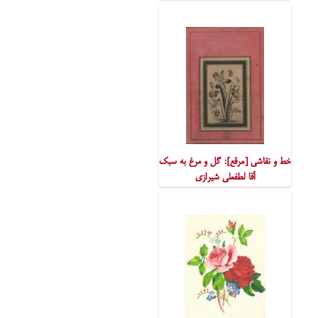
خط و نقاشی [مرقع]: گل و مرغ به سبک
آقا لطفعلی شیرازی