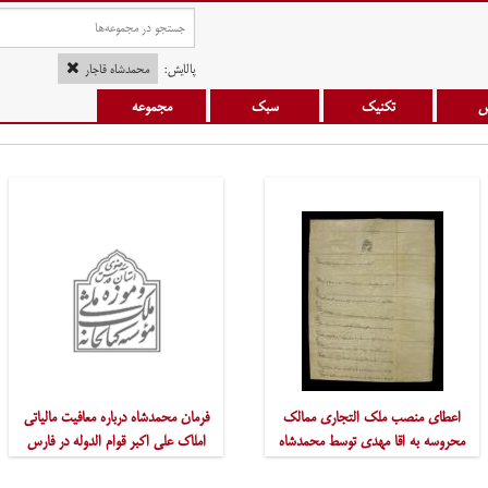
پالایش:
محمدشاه قاجار
س
تکنیک
سبک
مجموعه
اعطای منصب ملک التجاری ممالک
فرمان محمدشاه درباره معافیت مالیاتی
محروسه به اقا مهدی توسط محمدشاه
املاک علی اکبر قوام الدوله در فارس
1253
1263 ق.