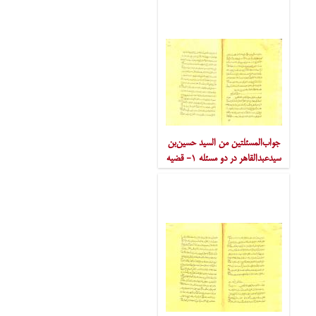
جواب‌المسئلتین من السید حسین‌بن
سیدعبدالقاهر در دو مسئله ‎۱- قضیه
موسی و خضر ‎۲- رجعت