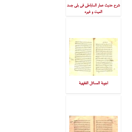
شرح حدیث عمار الساباطی فی بلی جسد
المیت و غیره
اجوبة المسائل الفقهیة