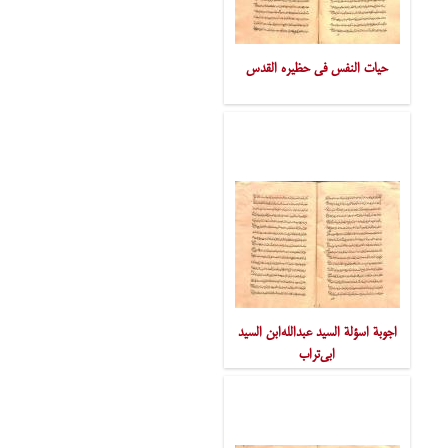
حیات النفس فی حظیره القدس
اجوبة اسؤلة السید عبدالله‌ابن السید
ابی‌تراب