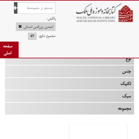
صفحه اصلی
پالایش:
احمدبن زین‌الدین احسائی
مجموع نتایج:
۵۲
چه زمانی
صفحه
اصلی
نوع
جنس
تکنیک
سبک
مجموعه