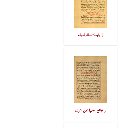
از واردات علاءالدوله
از فواتح نجم‌الدین کبری