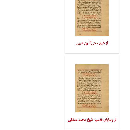
از شیخ محی‌الدین عربی
از وصایای قدسیه شیخ محمد دمشقی