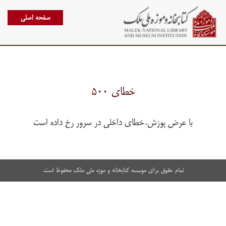
صفحه اصلی
خطای ۵۰۰
با عرض پوزش،خطای داخلی در سرور رخ داده است
تمام حقوق برای موسسه کتابخانه و موزه ملی ملک محفوظ است.