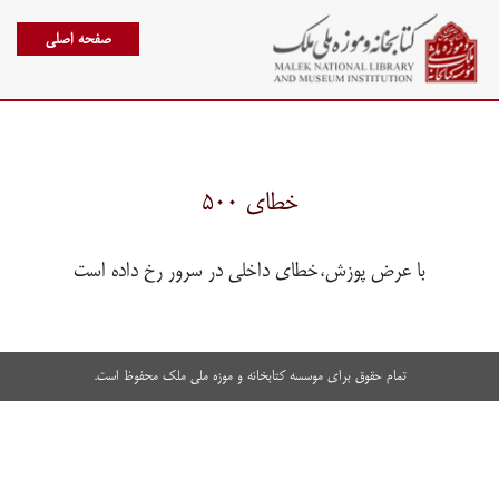
صفحه اصلی
خطای ۵۰۰
با عرض پوزش،خطای داخلی در سرور رخ داده است
تمام حقوق برای موسسه کتابخانه و موزه ملی ملک محفوظ است.